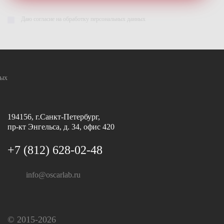
Даю согласие на обработку персональных данных
ных
194156, г.Санкт-Петербург,
пр-кт Энгельса, д. 34, офис 420
+7 (812) 628-02-48
info@oscarlab.ru
© 2015-2026