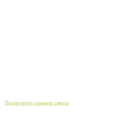
Затрудняетесь с выбором?
Заполните форму ниже. Менеджер с ваших слов
сформирует бриф на работы и рассчитает
подробную смету.
Посмотреть пример сметы